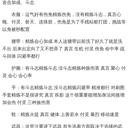
攻击加成、斗志
衣服：运气好有伤免精炼伤免，没有精炼斗志，真言心
魄、付灵、射天、连珠箭，伤免是为了手残站桩打团，挑战等
以免被秒配置
腰带：精炼会心加成 本人这腰带以前洗了好久了就是洗
不出 后来出定向了又不想弄了 真言 生机 付灵 伤免 命中率 战
斗回体 闪避率都行
护腕：有斗志精炼斗志 没斗志精炼种族伤害 真言 聚心 付
灵 会心 会心率
手：有斗志精炼斗志 没斗志精炼闪避率 精准都行 对刷图
手套精炼不是很讲究 真言 疾影 这个很重要能增加身法间接增
加会伤 付灵 三种族伤害
鞋：精炼火提 真言 健体 上善若水 付灵 暴烈 移动速度
武器：这里注重讲下武器 首先选着方面取决于选择的武