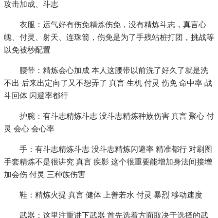
攻击加成、斗志
衣服：运气好有伤免精炼伤免，没有精炼斗志，真言心
魄、付灵、射天、连珠箭，伤免是为了手残站桩打团，挑战等
以免被秒配置
腰带：精炼会心加成 本人这腰带以前洗了好久了就是洗
不出 后来出定向了又不想弄了 真言 生机 付灵 伤免 命中率 战
斗回体 闪避率都行
护腕：有斗志精炼斗志 没斗志精炼种族伤害 真言 聚心 付
灵 会心 会心率
手：有斗志精炼斗志 没斗志精炼闪避率 精准都行 对刷图
手套精炼不是很讲究 真言 疾影 这个很重要能增加身法间接增
加会伤 付灵 三种族伤害
鞋：精炼火提 真言 健体 上善若水 付灵 暴烈 移动速度
武器：这里注重讲下武器 首先选着方面取决于选择的武