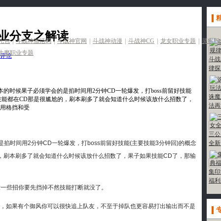
职业分支之解读
更
礼包
|
斗战神激活码
|
斗战神官网
|
斗战神动漫
|
斗战神CG
|
龙女职业专题
|
灵猴职
牛魔职业专题
评论
斗战
律探
的时候果子必须学会的是掐时间用2分钟CD一轮爆发，打boss前留好技能
诛魔
，技能都在CD那是很尴尬的，刷本刷多了就会知道什么时候该放什么招数了，
法再
善用格挡和受
三公
全新
间用2分钟CD一轮爆发，打boss前留好技能(主要技能3分钟回)的概念
，刷本刷多了就会知道什么时候该放什么招数了，果子如果技能CD了，那输
集印
福利
放一些招你要先挡掉不然技能打断就没了。
，如果有个御风你可以很快追上队友，不至于掉队也更容易打出输出而不是