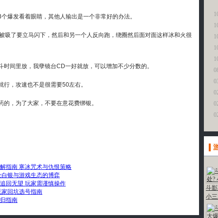
更
1
个爆发看着眼睛，其他人输出是一个非常好的办法。
1
被吸了要立马闪下，然后和另一个人反向跑，绕圈然后面对面这样冰和火很
1
1
1
时间里放，我孽镜台CD一好就放，可以增加不少分数的。
0
0
行，攻速也不是很需要50左右。
0
的，为了大家，不要在意花费绑银。
0
0
破解指南 寒冰咒术与仇恨策略
更
金白银与游戏生态的博弈
追回无望 玩家需谨慎操作
斗影
玩家回坑选号指南
小三
归指南