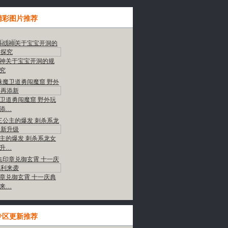
精彩图片推荐
多»
业专题
|
神关于宝宝开洞的规
究
卫道勇闯魔窟 野外玩
添…
主的爆发 刺杀系龙女
升…
章兑御玄霄 十一庆典
来…
专区更新推荐