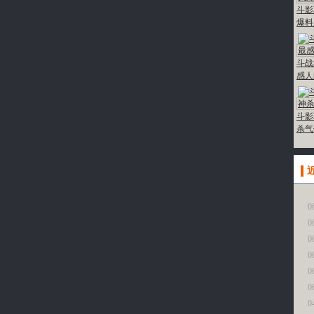
斗影
爆料
斗战
感人
斗影
杀气
更
0
0
0
0
0
0
0