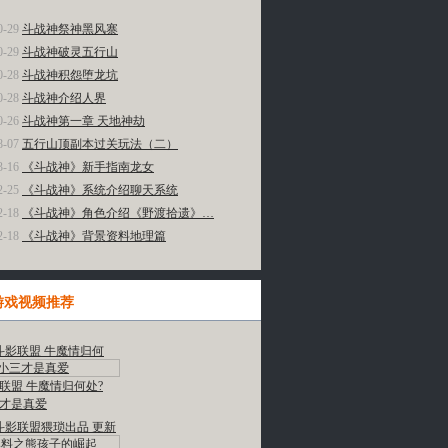
多»
0-29
斗战神祭神黑风寨
0-29
斗战神破灵五行山
0-28
斗战神积怨堕龙坑
0-28
斗战神介绍人界
0-26
斗战神第一章 天地神劫
8-07
五行山顶副本过关玩法（二）
3-16
《斗战神》新手指南龙女
2-25
《斗战神》系统介绍聊天系统
2-18
《斗战神》角色介绍《野渡拾遗》…
2-18
《斗战神》背景资料地理篇
游戏视频推荐
多»
联盟 牛魔情归何处?
才是真爱