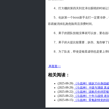
4、打大棚的第四关到玄泽出眼睛的时候让3
5、化妖第一个boss新手去打一定要冷静，
容易被消掉乱跑危险而且浪费时间。
6、果子的团队技能没事就可以放，要在战斗
7、果子的火提比较重要，妖伤、鬼伤够了就
8、为了队友，即使是银星虚弱也是要上弹药
再逛逛>>
相关阅读：
(2025-09-29)
《斗战神》镇妖35分身战
(2025-09-29)
《斗战神》卡级与满级 真
(2025-09-22)
《斗战神》误购天价鸡官银
(2025-09-22)
《斗战神》十年斗战情 老
(2025-09-15)
《斗战神》零氪剧情党的回