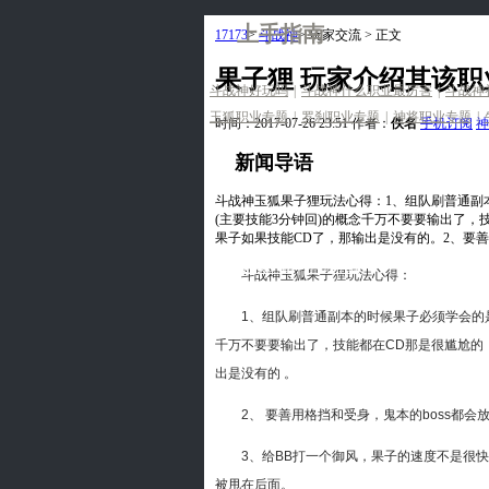
上手指南
17173
>
斗战神
>
玩家交流
>
正文
果子狸 玩家介绍其该
斗战神好玩吗
|
斗战神什么职业最厉害
|
斗战神
玉狐职业专题
|
罗刹职业专题
|
神将职业专题
|
时间：2017-07-26 23:51
作者：
佚名
手机订阅
神
新闻导语
斗战神玉狐果子狸玩法心得：1、组队刷普通副本
(主要技能3分钟回)的概念千万不要要输出了
果子如果技能CD了，那输出是没有的。2、要
游戏下载
|
手机订阅
斗战神玉狐果子狸玩法心得：
1、组队刷普通副本的时候果子必须学会的是掐时
千万不要要输出了，技能都在CD那是很尴尬的
出是没有的 。
2、 要善用格挡和受身，鬼本的boss都会
3、给BB打一个御风，果子的速度不是很快
被甩在后面。