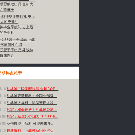
联盟猥琐出品 更新大
之熊孩子
神毕业季献礼 史上最
的毕业礼
联盟千手出品 斗战神
值属性介
近期热点推荐
多»
6-16
斗战神二段觉醒技能 全屏AOE…
6-16
斗战神更新爆料：全职业60级…
6-16
斗战神大爆料：除暴安良火和…
6-12
独家：楞伽神殿！斗战神公测…
6-09
独家：精炼100%成功？斗战神…
6-08
圣僧技能小解析 可能未来斗…
4-16
最新爆料：斗战神新职业 圣…