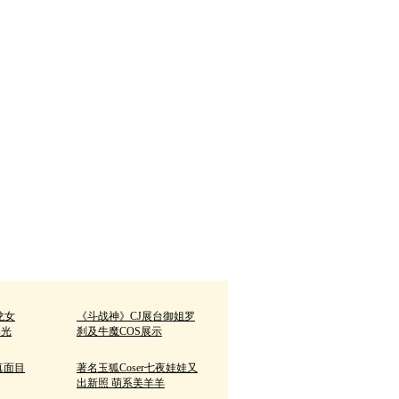
更多图片>>
龙女
《斗战神》CJ展台御姐罗
曝光
刹及牛魔COS展示
真面目
著名玉狐Coser七夜娃娃又
出新照 萌系美羊羊