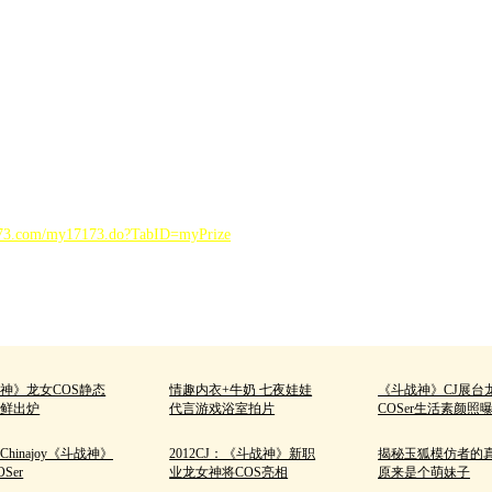
求提交正确信息，便于活动奖品的发放到位。
的方式发送给大家，请获奖玩家及时查看17173玩家中心短消息。
包CDK等）请在收到的48小时内激活使用。
173.com/my17173.do?TabID=myPrize
。
神》龙女COS静态
情趣内衣+牛奶 七夜娃娃
《斗战神》CJ展台
新鲜出炉
代言游戏浴室拍片
COSer生活素颜照
年Chinajoy《斗战神》
2012CJ：《斗战神》新职
揭秘玉狐模仿者的
Ser
业龙女神将COS亮相
原来是个萌妹子