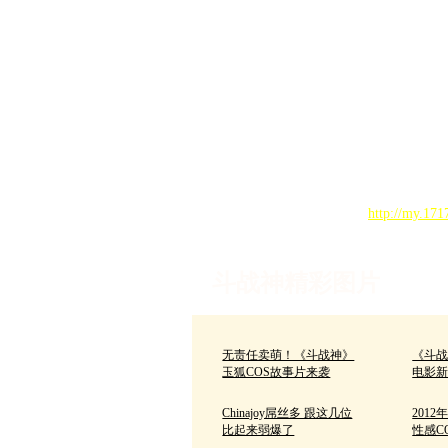
活动注意事项：
1、参加活动的玩家请按活动要
2、获奖奖品均以玩家中心短消息
3、获得的虚拟奖品（激活码、礼
4、17173玩家中心：
http://my.17
斗战神精彩图片
无责任卖萌！《斗战神》
《斗战
玉狐COS故事片来袭
电影
Chinajoy屌丝多 跟这几位
2012
比起来弱爆了
性感CO