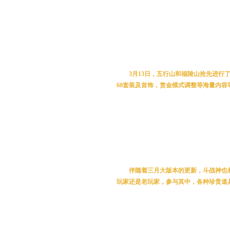
新版本更新 玩法多多
3月13日，五行山和福陵山抢先进行
60套装及首饰，赏金模式调整等海量内容
最新召回活动 绑银妥妥有
伴随着三月大版本的更新，斗战神也
玩家还是老玩家，参与其中，各种珍贵道具