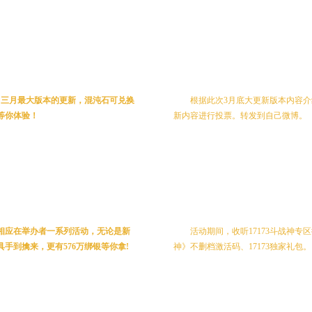
活动一：我选择 我喜欢
了三月最大版本的更新，混沌石可兑换
根据此次3月底大更新版本内容
等你体验！
新内容进行投票。转发到自己微博。
活动二：微博互动 欢乐
相应在举办者一系列活动，无论是新
活动期间，收听17173斗战神
手到擒来，更有576万绑银等你拿!
神》不删档激活码、17173独家礼包。