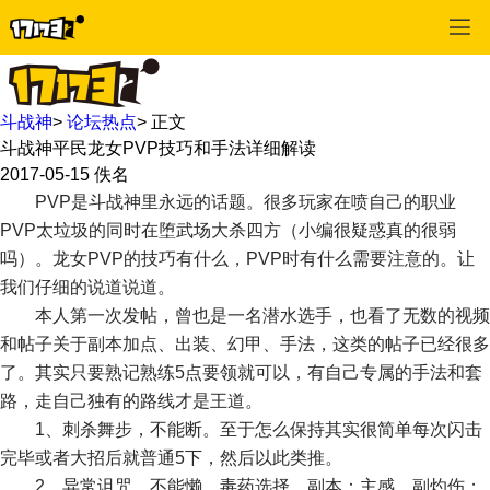
斗战神
>
论坛热点
>
正文
斗战神平民龙女PVP技巧和手法详细解读
2017-05-15
佚名
PVP是斗战神里永远的话题。很多玩家在喷自己的职业
PVP太垃圾的同时在堕武场大杀四方（小编很疑惑真的很弱
吗）。龙女PVP的技巧有什么，PVP时有什么需要注意的。让
我们仔细的说道说道。
本人第一次发帖，曾也是一名潜水选手，也看了无数的视频
和帖子关于副本加点、出装、幻甲、手法，这类的帖子已经很多
了。其实只要熟记熟练5点要领就可以，有自己专属的手法和套
路，走自己独有的路线才是王道。
1、刺杀舞步，不能断。至于怎么保持其实很简单每次闪击
完毕或者大招后就普通5下，然后以此类推。
2、异常诅咒，不能懒。毒药选择，副本：主感、副灼伤；