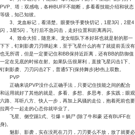
PVP、塔：双感电，各种BUFF不能断，多看看技能介绍和状态
等级，知己知彼。
3、龙血标记，看清楚。眼要快手要快切记，1星3闪，2星4
闪，3星5闪，飞行后不急闪击，走好位置和距离再闪。
4、致命大招，随意来。龙女组队下本好坏也就是射的那一
下下，钉刺影袭刀刃绑起来，至于飞星什么的有了就提前丢没有
也无所谓，但是一定要记住和BB保持近距离，还有BB的防御值
一定在见底的时候在射。如果队伍很犀利，直接飞星闪击1下、
钉刺影袭、刀刃闪击2下，普通5下(保持舞步)秒伤上双数。
PVP
正确来说PVP没什么正确手法，只要记住技能之间的配合
和运用就好了其他的就是。多看、多想、多思考、多实践；眼观
六路、耳听八方、快人一步，再加上风骚的走位，抱着死前也要
拉两个一起走的心态你就毕业了。
飞星、侧空踢1式、引爆 = 躺尸 (除了牛和豪 还有BUFF在
身)。
魅影、影袭，实在没死在刀刃，刀刃要么不放，放了就要必