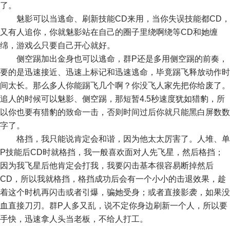
了。
魅影可以当逃命、刷新技能CD来用，当你失误技能都CD，
又有人追你，你就魅影站在自己的圈子里绕啊绕等CD和她缠
绵，游戏么只要自己开心就好。
侧空踢加出金身也可以逃命，群P还是多用侧空踢的前奏，
要的是迅速接近、迅速上标记和迅速逃命，毕竟踢飞释放动作时
间太长。那么多人你能踢飞几个啊？你没飞人家先把你给废了。
追人的时候可以魅影、侧空踢，那短暂4.5秒速度犹如猎豹，所
以你也要有猎豹的致命一击，否则时间过后你就只能黑白屏数数
字了。
格挡，我只能说肯定会和谐，因为他太太厉害了。人堆、单
P技能后CD时就格挡，我一般喜欢面对人先飞星，然后格挡；
因为我飞星后他肯定会打我，我要闪击基本很容易断掉然后
CD，所以我就格挡，格挡成功后会有一个小小的击退效果，趁
着这个时机再闪击或者引爆，骗她受身；或者直接影袭，如果没
血直接刀刃。群P人多又乱，说不定你身边刷新一个人，所以要
手快，迅速拿人头当老板，不给人打工。