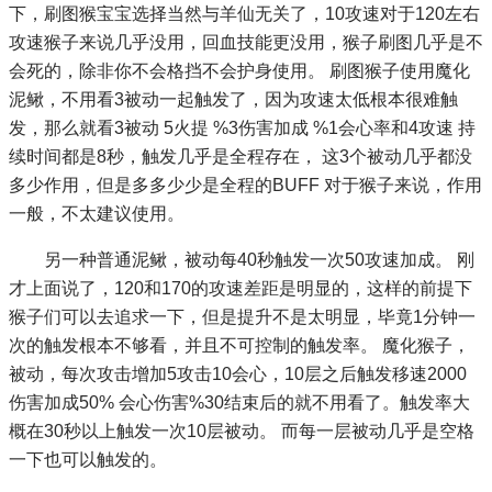
下，刷图猴宝宝选择当然与羊仙无关了，10攻速对于120左右
攻速猴子来说几乎没用，回血技能更没用，猴子刷图几乎是不
会死的，除非你不会格挡不会护身使用。 刷图猴子使用魔化
泥鳅，不用看3被动一起触发了，因为攻速太低根本很难触
发，那么就看3被动 5火提 %3伤害加成 %1会心率和4攻速 持
续时间都是8秒，触发几乎是全程存在， 这3个被动几乎都没
多少作用，但是多多少少是全程的BUFF 对于猴子来说，作用
一般，不太建议使用。
另一种普通泥鳅，被动每40秒触发一次50攻速加成。 刚
才上面说了，120和170的攻速差距是明显的，这样的前提下
猴子们可以去追求一下，但是提升不是太明显，毕竟1分钟一
次的触发根本不够看，并且不可控制的触发率。 魔化猴子，
被动，每次攻击增加5攻击10会心，10层之后触发移速2000
伤害加成50% 会心伤害%30结束后的就不用看了。触发率大
概在30秒以上触发一次10层被动。 而每一层被动几乎是空格
一下也可以触发的。