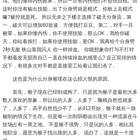
鸟。他们懂得内伤效果，所以一旦有内伤他们不会玩自残。而
这时你没有输出技能，出了分身劈就是棍式，你敢上去棍式
嘛?被控就是死。 所以无奈之下楼主选择了破天分身流，第
一，破天可以增加60攻速，方便我打豆豆。第二，对手一旦
被晕，如果你懂内伤，你不使用技能，那么OK，我给你破
天，你站着挨打，如果你使用技能，更OK，我再给个分身劈
2秒无敌 铁山靠我闪人 你一样掉血。 你能想象你打与不打对
手都毫发无损而自己一直在持续掉血的感受么? 反正双排的情
况下，有很多次对手都是直接罢工站着让我们杀了。
这也是为什么分身猴现在这么招人恨的原因。
首先，猴子现在已经削成狗了。只是因为猴子是最初大多
数人喜欢的形象，所以玩的人多，人多了，脑残自然也就多
了，人多了，高手自然也少不了，从912开始，猴子就在一路
被削的情况下生存。但是每一次削弱都会出现另一种流派在斗
技场占有一席之地。 不是猴子强势，只是玩的人多，相比其
他职业，愿意为猴子找出路的人多。 说白了，这就是一个游