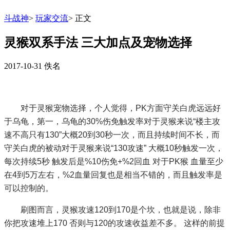
斗战神
>
玩家交流
>
正文
灵猴双系手法 三大加点及宠物选择
2017-10-31
佚名
对于灵猴宠物选择，个人觉得，PK方面守关白虎远远好
于乌龟，第一，乌龟的30%伤免触发率对于灵猴来说“楼主攻
速不高只有130”大概20到30秒一次，而且持续时间不长，而
守关白虎的被动对于灵猴来说“130攻速” 大概10秒触发一次，
每次持续5秒 触发后是%10伤免+%2回血 对于PK猴 血量至少
在4到5万左右，%2血量回复也是相当不错的，而且触发率是
可以控制的。
刷图而言，灵猴攻速120到170是个坎，也就是说，除非
你把攻速堆上170 否则与120的攻速收益差不多。 这样的前提