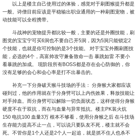
以上是楼主自己使用过的体验，感觉对于刷图猴提升都是
一般。诗僧目前应该是平稳输出职业通用的一种刷图宠物，被
动技能可以全程携带。
斗战神的宠物提升都比较一般，主要的还是外圈技能，刷
图党的宝宝宁可买6洞也不要自己开5洞，因为5洞只能锁定2
个技能，也就是你可控制的是3个技能。 对于宝宝外圈刷图技
能，必选的4个，高富帅攻守兼备致命一击 暴跳如雷 不要小
看暴跳的加成。 现阶段所有BOSS都是存在会心防御的，你
没有足够的会心和会心率是打不出暴击的。
补充一下分身破天猴斗技场的手法： 分身猴大家都应该
碰到过，他的作用就在于分身劈可以上内伤效果，释放技能让
对手掉血。而分身劈可以解除一切负面状态，这样使得分身猴
硬度不在于双抗，而在与血量与异常抵抗。楼主PK装火炕
150 电抗100 血量3万 根本不够看，使用分身猴之后 在斗技场
生存能力提高不止一点，可以说只要队友不死，楼主就不会
死。不管你是1个人还是2个人一起追，就是抓不住人也杀不