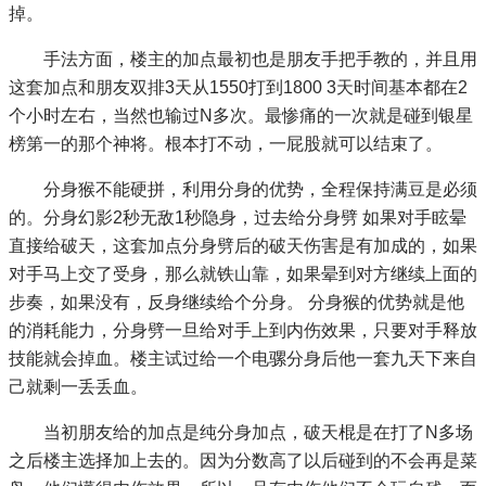
掉。
手法方面，楼主的加点最初也是朋友手把手教的，并且用
这套加点和朋友双排3天从1550打到1800 3天时间基本都在2
个小时左右，当然也输过N多次。最惨痛的一次就是碰到银星
榜第一的那个神将。根本打不动，一屁股就可以结束了。
分身猴不能硬拼，利用分身的优势，全程保持满豆是必须
的。分身幻影2秒无敌1秒隐身，过去给分身劈 如果对手眩晕
直接给破天，这套加点分身劈后的破天伤害是有加成的，如果
对手马上交了受身，那么就铁山靠，如果晕到对方继续上面的
步奏，如果没有，反身继续给个分身。 分身猴的优势就是他
的消耗能力，分身劈一旦给对手上到内伤效果，只要对手释放
技能就会掉血。楼主试过给一个电骡分身后他一套九天下来自
己就剩一丢丢血。
当初朋友给的加点是纯分身加点，破天棍是在打了N多场
之后楼主选择加上去的。因为分数高了以后碰到的不会再是菜